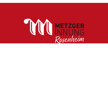
Metzger-Innung Rosenheim
Klepperstraße 20
83026 Rosenheim
Tel:
08031 / 30 59 0
Fax:
08031 / 30 59 99
ed.miehnesor-krewdnah@ofni
Impressum
Datenschutz